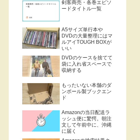
剣客商売・各巻エピソ
ードタイトル一覧
A5サイズ単行本や
DVDの大量整理にはマ
ルアイTOUGH BOXが
いい
DVDのケースを捨てて
袋に入れ省スペースで
収納する
もったいない本舗のダ
ンボール製ブックエン
ド
Amazonの当日配送ラ
ッシュ便に驚愕。朝注
文して午前中に、沖縄
に届く