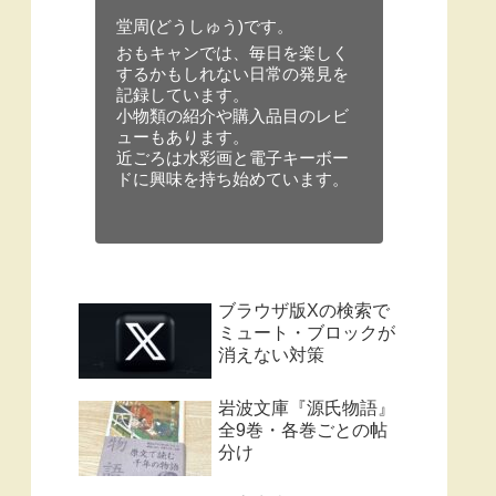
堂周(どうしゅう)です。
おもキャンでは、毎日を楽しく
するかもしれない日常の発見を
記録しています。
小物類の紹介や購入品目のレビ
ューもあります。
近ごろは水彩画と電子キーボー
ドに興味を持ち始めています。
ブラウザ版Xの検索で
ミュート・ブロックが
消えない対策
岩波文庫『源氏物語』
全9巻・各巻ごとの帖
分け