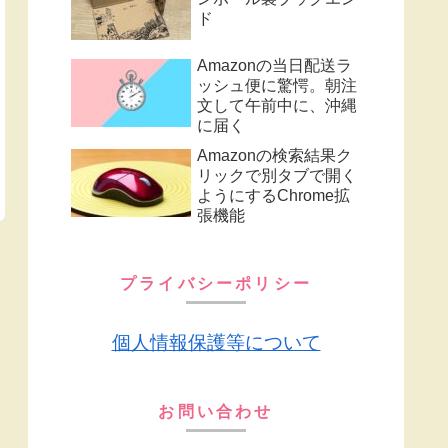
ド
Amazonの当日配送ラ
ッシュ便に驚愕。朝注
文して午前中に、沖縄
に届く
Amazonの検索結果ク
リックで別タブで開く
ようにするChrome拡
張機能
プライバシーポリシー
個人情報保護等について
お問い合わせ