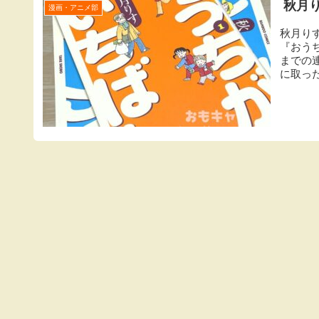
秋月
漫画・アニメ部
秋月り
『おうち
までの
に取った