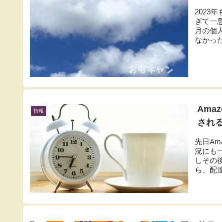
202
ぎて一
月の個
なかった
Ama
情報
され
先日A
況にも
しその
ら、配達