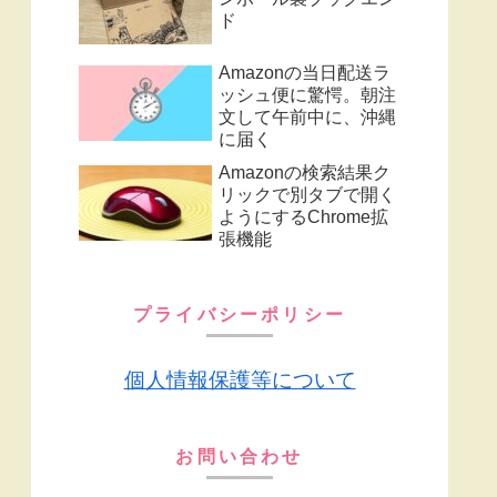
ド
Amazonの当日配送ラ
ッシュ便に驚愕。朝注
文して午前中に、沖縄
に届く
Amazonの検索結果ク
リックで別タブで開く
ようにするChrome拡
張機能
プライバシーポリシー
個人情報保護等について
お問い合わせ