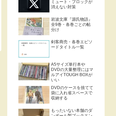
ミュート・ブロックが
消えない対策
岩波文庫『源氏物語』
全9巻・各巻ごとの帖
分け
剣客商売・各巻エピソ
ードタイトル一覧
A5サイズ単行本や
DVDの大量整理にはマ
ルアイTOUGH BOXが
いい
DVDのケースを捨てて
袋に入れ省スペースで
収納する
もったいない本舗のダ
ンボール製ブックエン