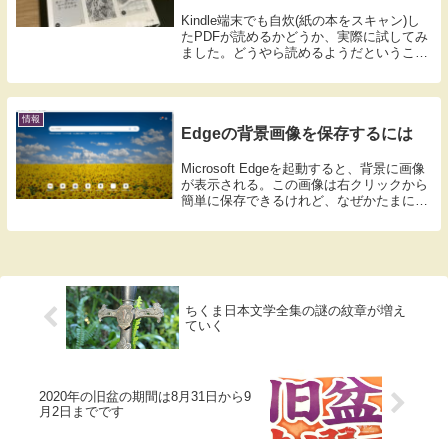
Kindle端末でも自炊(紙の本をスキャン)し
たPDFが読めるかどうか、実際に試してみ
ました。どうやら読めるようだということ
は事前の下調べでもわかっていましたが、
ぼくの環境でも実際に試してみて、読める
ことを確認しました。ファイルのコピーも
付...
情報
Edgeの背景画像を保存するには
Microsoft Edgeを起動すると、背景に画像
が表示される。この画像は右クリックから
簡単に保存できるけれど、なぜかたまに拡
張子が「.jpg」ではなく「.img」になって
いることがある。その場合はjpgに変更する
と扱いやすい。Micro...
ちくま日本文学全集の謎の紋章が増え
ていく
2020年の旧盆の期間は8月31日から9
月2日までです