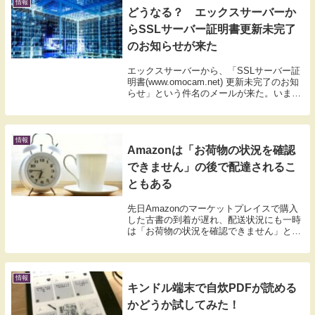
情報
どうなる？ エックスサーバーか
らSSLサーバー証明書更新未完了
のお知らせが来た
エックスサーバーから、「SSLサーバー証
明書(www.omocam.net) 更新未完了のお知
らせ」という件名のメールが来た。いまご
覧のサイト「おもキャン」で、SSL証明書
の自動更新に失敗したという内容だ。その
後、2度目の自動更新で成功した...
情報
Amazonは「お荷物の状況を確認
できません」の後で配達されるこ
ともある
先日Amazonのマーケットプレイスで購入
した古書の到着が遅れ、配送状況にも一時
は「お荷物の状況を確認できません」と表
示されていた。しかしその後も数日間待っ
ていたら、無事商品が配達された。発送さ
れてから、配達まで9日もかかっていた。
「お荷物...
情報
キンドル端末で自炊PDFが読める
かどうか試してみた！