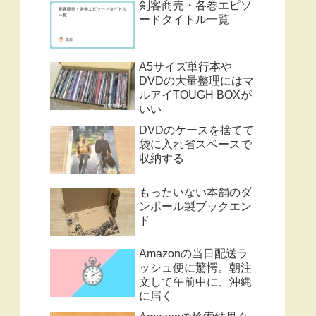
剣客商売・各巻エピソ
ードタイトル一覧
A5サイズ単行本や
DVDの大量整理にはマ
ルアイTOUGH BOXが
いい
DVDのケースを捨てて
袋に入れ省スペースで
収納する
もったいない本舗のダ
ンボール製ブックエン
ド
Amazonの当日配送ラ
ッシュ便に驚愕。朝注
文して午前中に、沖縄
に届く