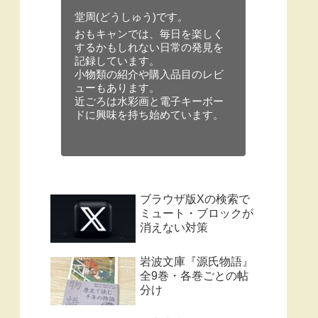
堂周(どうしゅう)です。
おもキャンでは、毎日を楽しく
するかもしれない日常の発見を
記録しています。
小物類の紹介や購入品目のレビ
ューもあります。
近ごろは水彩画と電子キーボー
ドに興味を持ち始めています。
ブラウザ版Xの検索で
ミュート・ブロックが
消えない対策
岩波文庫『源氏物語』
全9巻・各巻ごとの帖
分け