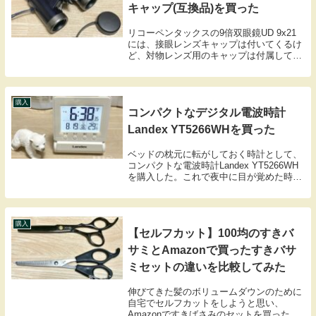
キャップ(互換品)を買った
リコーペンタックスの9倍双眼鏡UD 9x21
には、接眼レンズキャップは付いてくるけ
ど、対物レンズ用のキャップは付属してい
ない。まあ、なくてもいいといえばいいん
だけど、持ち歩くときの不安を少しでも軽
減したいので、この双眼鏡にフィットする
ような...
購入
コンパクトなデジタル電波時計
Landex YT5266WHを買った
ベッドの枕元に転がしておく時計として、
コンパクトな電波時計Landex YT5266WH
を購入した。これで夜中に目が覚めた時に
時刻を確認しやすくなった。Landexの
YT5266WH購入レビューLandex
YT5266WHLandexは芳...
購入
【セルフカット】100均のすきバ
サミとAmazonで買ったすきバサ
ミセットの違いを比較してみた
伸びてきた髪のボリュームダウンのために
自宅でセルフカットをしようと思い、
Amazonですきばさみのセットを買った。