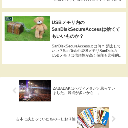
昔使ったことのある100均のすきばさみも
まだ持っているので、今回はこの2本のす
きばさみの性能や使い心地などを比較して
みたい。結...
購入
USBメモリ内の
SanDiskSecureAccessは捨てて
もいいものか？
SanDiskSecureAccessとは何？ 消去して
いい？SanDiskのUSBメモリSanDiskの
USBメモリは信頼性が高く値段も比較的安
いことが多いので、USBメモリが必要にな
ったときにはよく購入していて、ぼくの手
元には、指先サイ...
ZABADAKはヘヴィメタだと思ってい
ました。濁点が多いから…。
古本に挟まっていたもの～しおり編