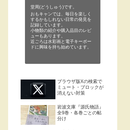
堂周(どうしゅう)です。
おもキャンでは、毎日を楽しく
するかもしれない日常の発見を
記録しています。
小物類の紹介や購入品目のレビ
ューもあります。
近ごろは水彩画と電子キーボー
ドに興味を持ち始めています。
ブラウザ版Xの検索で
ミュート・ブロックが
消えない対策
岩波文庫『源氏物語』
全9巻・各巻ごとの帖
分け