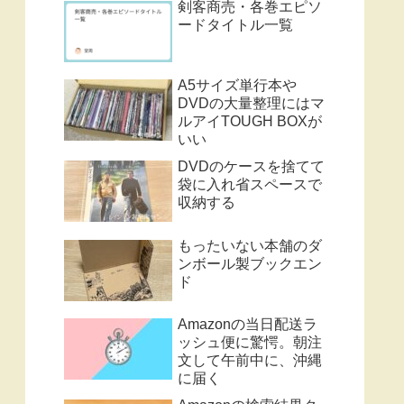
剣客商売・各巻エピソ
ードタイトル一覧
A5サイズ単行本や
DVDの大量整理にはマ
ルアイTOUGH BOXが
いい
DVDのケースを捨てて
袋に入れ省スペースで
収納する
もったいない本舗のダ
ンボール製ブックエン
ド
Amazonの当日配送ラ
ッシュ便に驚愕。朝注
文して午前中に、沖縄
に届く