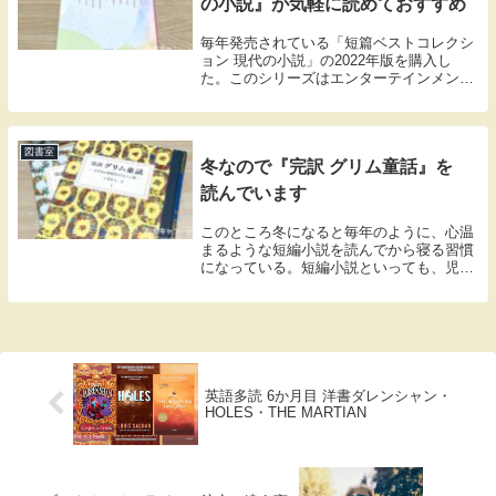
の小説』が気軽に読めておすすめ
毎年発売されている「短篇ベストコレクシ
ョン 現代の小説」の2022年版を購入し
た。このシリーズはエンターテインメント
系の作品を中心にした短編アンソロジー。
2000年以前は単行本として出版されていた
ようだけど、その後は文庫で長く続いてい
る。ぼ...
図書室
冬なので『完訳 グリム童話』を
読んでいます
このところ冬になると毎年のように、心温
まるような短編小説を読んでから寝る習慣
になっている。短編小説といっても、児童
文学や昔話などをふくむ易しいものが大半
だ。この数年はとくにストレスの多い世情
なので、心が安らぎを求めているのに違い
ない。小澤俊...
英語多読 6か月目 洋書ダレンシャン・
HOLES・THE MARTIAN