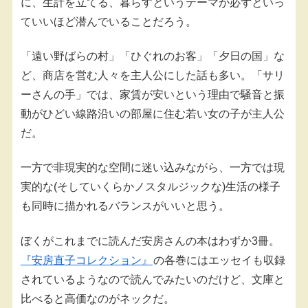
に、生計を立てる、暮らすというテーマが必ずといっ
ていいほど潜んでいることだろう。
「遠い野ばらの村」「ひぐれのお客」「夕日の国」な
ど、商店を営む人々を主人公にした話も多い。「サリ
ーさんの手」では、家賃が安いという理由で騒音と振
動がひどい線路沿いの部屋に住む若い女の子が主人公
だ。
一方で非現実的な空間に迷い込みながら、一方では現
実的な(そしていくらかノスタルジックな)生活の様子
も同時に描かれるバランスがいいと思う。
ぼくがこれまでに読んだ安房さんの本はわずか3冊。
『安房直子コレクション』
の各巻にはエッセイも収録
されているようなので読んでみたいのだけど、文庫と
比べると高価なのがネックだ。