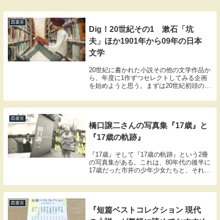
図書室
Dig！20世紀その1 漱石「坑
夫」ほか1901年から09年の日本
文学
20世紀に書かれた小説その他の文学作品か
ら、年度に1作ずつセレクトしてみる企画
を始めようと思う。まずは20世紀初頭の小
説を、ネット上で読める短いものの中から
選んでみた。紹介している作品はいずれも
青空文庫その他に全文がある。初回は1901
年か...
図書室
橋口譲二さんの写真集『17歳』と
『17歳の軌跡』
『17歳』そして『17歳の軌跡』という2冊
の写真集がある。これは、80年代の後半に
17歳だった市井の少年少女たちと、それか
ら約10年を経て20代の終わりに差し掛かっ
た彼らを時を隔てて再び撮影している、興
味深い作品だ。この2冊をを一緒に読む
と...
図書室
『短篇ベストコレクション 現代