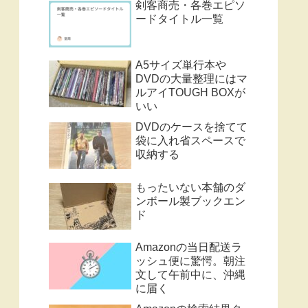
剣客商売・各巻エピソ
ードタイトル一覧
A5サイズ単行本や
DVDの大量整理にはマ
ルアイTOUGH BOXが
いい
DVDのケースを捨てて
袋に入れ省スペースで
収納する
もったいない本舗のダ
ンボール製ブックエン
ド
Amazonの当日配送ラ
ッシュ便に驚愕。朝注
文して午前中に、沖縄
に届く