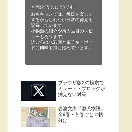
堂周(どうしゅう)です。
おもキャンでは、毎日を楽しく
するかもしれない日常の発見を
記録しています。
小物類の紹介や購入品目のレビ
ューもあります。
近ごろは水彩画と電子キーボー
ドに興味を持ち始めています。
ブラウザ版Xの検索で
ミュート・ブロックが
消えない対策
岩波文庫『源氏物語』
全9巻・各巻ごとの帖
分け