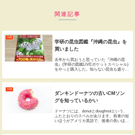
関連記事
沖縄
学研の昆虫図鑑『沖縄の昆虫』を
買いました
去年から買おうと思っていた『沖縄の昆
虫』(学研の図鑑LIVEポケットスペシャル)
をやっと購入した。知らない昆虫も盛りだ
くさんだけれど、よく知っている昆虫の
「本名」が初めて分かったりして、楽しく
読めた。手ごろな昆虫図鑑『沖縄の昆虫』
学研『沖縄...
沖縄
ダンキンドーナツの古いCMソン
グを知っているかい
ドーナツには、donutとdoughnutという、
ふたとおりのスペルがあります。前者の短
いほうがアメリカ英語で、後者の長いほう
がイギリス英語です。可算名詞で、複数形
はそれぞれdonuts、doughnutsです。ま