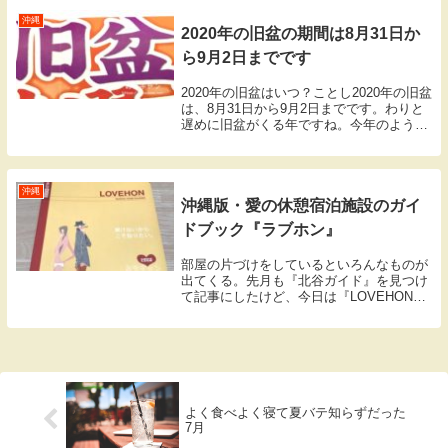
た、英語には「Keep y...
沖縄
2020年の旧盆の期間は8月31日か
ら9月2日までです
2020年の旧盆はいつ？ことし2020年の旧盆
は、8月31日から9月2日までです。わりと
遅めに旧盆がくる年ですね。今年のよう
に、9月に入ってからになることもたまに
あります。ちなみに新盆は8月13日から15
日で、これは毎年変わりません。今年の...
沖縄
沖縄版・愛の休憩宿泊施設のガイ
ドブック『ラブホン』
部屋の片づけをしているといろんなものが
出てくる。先月も『北谷ガイド』を見つけ
て記事にしたけど、今日は『LOVEHON』
を発掘した。沖縄のラブホを紹介したクー
ポン付きムックで、2003年のバレンタイン
デーの発行だ。懐かしいなあ。チャイルド
フッ...
よく食べよく寝て夏バテ知らずだった
7月