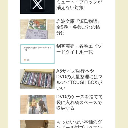
ミュート・ブロックが
消えない対策
岩波文庫『源氏物語』
全9巻・各巻ごとの帖
分け
剣客商売・各巻エピソ
ードタイトル一覧
A5サイズ単行本や
DVDの大量整理にはマ
ルアイTOUGH BOXが
いい
DVDのケースを捨てて
袋に入れ省スペースで
収納する
もったいない本舗のダ
ンボール製ブックエン