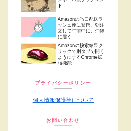
ド
Amazonの当日配送ラ
ッシュ便に驚愕。朝注
文して午前中に、沖縄
に届く
Amazonの検索結果ク
リックで別タブで開く
ようにするChrome拡
張機能
プライバシーポリシー
個人情報保護等について
お問い合わせ