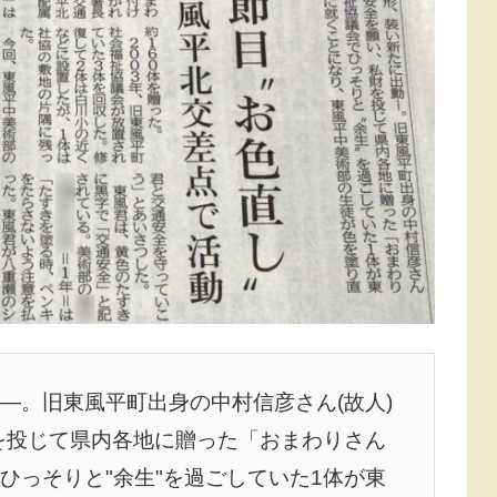
―。旧東風平町出身の中村信彦さん(故人)
財を投じて県内各地に贈った「おまわりさん
ひっそりと"余生"を過ごしていた1体が東