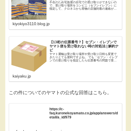
不在のため宅急便の自宅での受け取りができないの
で、受け取り場所をコンビニ（セブンイレブン）に
指定して、クロネコから荷物の店舗到着の連絡が来
たので受け取りに行ったら、店員さんとこんなやり
とりしたことありませんか？ 私 「宅急便の受け取
りに来ま...
kiyokiyo3110.blog.jp
【13桁の伝票番号？】セブン・イレブンで
ヤマト便を受け取れない時の対処法 | 解約ナ
ビ
ヤマト運輸は受け取り場所や受け取り日時も変更で
きたりとても便利ですよね。 でも「セブン・イレブ
ンでの受け取りを指定したら伝票番号の問題で受け
取れない」なんてトラブルも。 今回は確実に荷物を
受け取れる方法をご紹介します。
kaiyaku.jp
この件についてのヤマトの公式な回答はこちら。
https://c-
faq.kuronekoyamato.co.jp/app/answers/d
etail/a_id/979