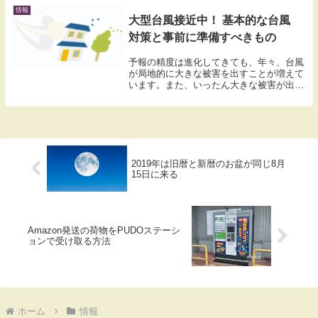
通...
情報
大型台風接近中！ 基本的な台風
対策と事前に準備すべきもの
予報の精度は進化してきても、年々、台風
が局地的に大きな被害を出すことが増えて
います。また、いったん大きな被害が出た
場合、復旧にも時間がかかるようにもなっ
ているように思います。勢力の強い台風が
接近してきたら、かつてない強さの風が吹
く可能性が高...
2019年は旧暦と新暦のお盆が同じ8月
15日に来る
Amazon発送の荷物をPUDOステーシ
ョンで受け取る方法
ホーム
情報