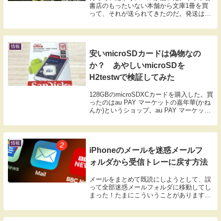
書店のもったいない本舗から文庫1冊を買
って、それが送られてきたのだ。発送は月
曜日で、土曜日の朝に届いた。ゆうメール
は基本的に追跡なしゆうメールの配達にか
かる日数ゆうメールには、ゆうパックやゆ
うパケットに...
情報
安いmicroSDカードは偽物なの
か？ あやしいmicroSDを
H2testwで検証してみた
128GBのmicroSDXCカードを購入した。買
ったのはau PAY マーケットの嘉年華(かね
んか)というショップ。au PAY マーケット
のポイントを使い、一番安いものを選ん
だ。安めのSDカードにひそむリスク購入
したショップと送付元の会...
情報
iPhoneのメールを迷惑メールフ
ォルダから受信トレーに戻す方法
メールをまとめて既読にしようとして、誤
って全部迷惑メールフォルダに移動してし
まった！たまにこういうことがあります。
でも、大丈夫です。戻せます。iPhoneの迷
惑メールフォルダはどこにある？iPhoneの
メールを一度に既読にする手順毎日届く