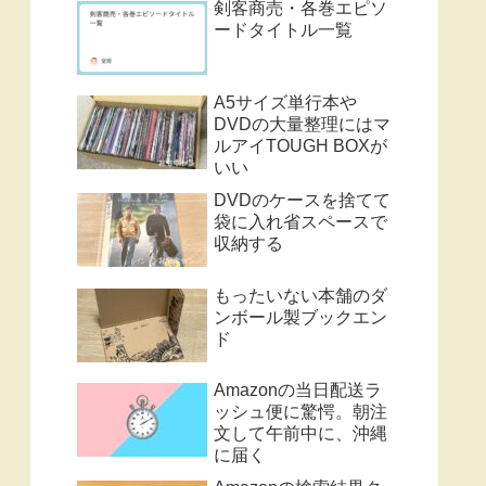
剣客商売・各巻エピソ
ードタイトル一覧
A5サイズ単行本や
DVDの大量整理にはマ
ルアイTOUGH BOXが
いい
DVDのケースを捨てて
袋に入れ省スペースで
収納する
もったいない本舗のダ
ンボール製ブックエン
ド
Amazonの当日配送ラ
ッシュ便に驚愕。朝注
文して午前中に、沖縄
に届く