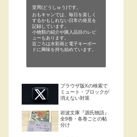
堂周(どうしゅう)です。
おもキャンでは、毎日を楽しく
するかもしれない日常の発見を
記録しています。
小物類の紹介や購入品目のレビ
ューもあります。
近ごろは水彩画と電子キーボー
ドに興味を持ち始めています。
ブラウザ版Xの検索で
ミュート・ブロックが
消えない対策
岩波文庫『源氏物語』
全9巻・各巻ごとの帖
分け