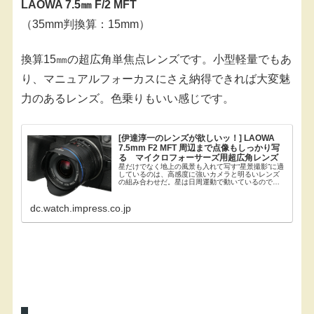
LAOWA 7.5㎜ F/2 MFT
（35mm判換算：15mm）
換算15㎜の超広角単焦点レンズです。小型軽量でもあ
り、マニュアルフォーカスにさえ納得できれば大変魅
力のあるレンズ。色乗りもいい感じです。
[伊達淳一のレンズが欲しいッ！] LAOWA
7.5mm F2 MFT 周辺まで点像もしっかり写
る マイクロフォーサーズ用超広角レンズ
星だけでなく地上の風景も入れて写す“星景撮影”に適
しているのは、高感度に強いカメラと明るいレンズ
の組み合わせだ。星は日周運動で動いているので、
赤道儀で星を追尾しない固定撮影では、レンズの画
角や鑑賞倍率にもよるが、露光時間をおおよそ15～
30...
dc.watch.impress.co.jp