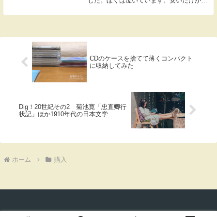
した。ぼくは泣いています。安いだけが取
り柄だったんじゃなかったのか？ Fireタ
ブレットよ…。FireタブがAndroidタブに勝
ってる点って…？400...
CDのケースを捨てて薄くコンパクト
に収納してみた
Dig！20世紀その2 菊池寛「忠直卿行
状記」ほか1910年代の日本文学
ホーム
購入