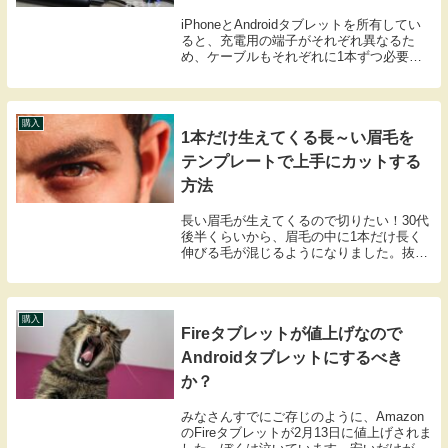
iPhoneとAndroidタブレットを所有してい
ると、充電用の端子がそれぞれ異なるた
め、ケーブルもそれぞれに1本ずつ必要
だ。でもマグネット式の充電ケーブルな
ら、両方を1本のケーブルで充電できるの
で便利だ。AndroidスマホとiPadなど...
購入
1本だけ生えてくる長～い眉毛を
テンプレートで上手にカットする
方法
長い眉毛が生えてくるので切りたい！30代
後半くらいから、眉毛の中に1本だけ長く
伸びる毛が混じるようになりました。抜い
ても気がつけば同じところから長いのが生
えてきて、そのたびに繰り返し抜いている
ので、その毛の根元だけ痛みに敏感になっ
てきている...
購入
Fireタブレットが値上げなので
Androidタブレットにするべき
か？
みなさんすでにご存じのように、Amazon
のFireタブレットが2月13日に値上げされま