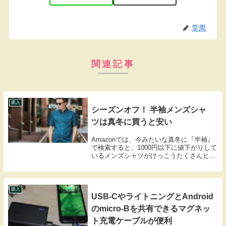
堂周
関連記事
購入
シーズンオフ！ 半袖メンズシャ
ツは真冬に買うと安い
Amazonでは、今みたいな真冬に『半袖』
で検索すると、1000円以下に値下がりして
いるメンズシャツがけっこうたくさんヒッ
トする。その中で一番安かったシャツが
380円。このシャツを買ってみた。380円の
激安半袖シャツを購入冬に半袖を買おう
と...
購入
USB-CやライトニングとAndroid
のmicro-Bを共有できるマグネッ
ト充電ケーブルが便利