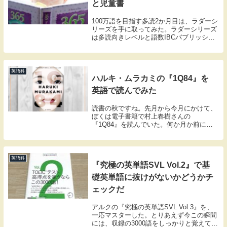
と児童書
100万語を目指す多読2か月目は、ラダーシ
リーズを手に取ってみた。ラダーシリーズ
は多読向きレベルと語数IBCパブリッシン
グのラダーシリーズは語彙力に応じたレベ
ル別の展開で、カバーの裏表紙に語数も示
されているので、100万語までの累積語数
の計...
英語科
ハルキ・ムラカミの『1Q84』を
英語で読んでみた
読書の秋ですね。先月から今月にかけて、
ぼくは電子書籍で村上春樹さんの
『1Q84』を読んでいた。何か月か前に
Kindle本のセールで買ってあったものだ。
しばらく積読のままだった本だけど、いっ
たん読み始めてしまうとこんどは一日も早
く読み終えてし...
英語科
『究極の英単語SVL Vol.2』で基
礎英単語に抜けがないかどうかチ
ェックだ
アルクの『究極の英単語SVL Vol.3』を、
一応マスターした。とりあえず今この瞬間
には、収録の3000語をしっかりと覚えてい