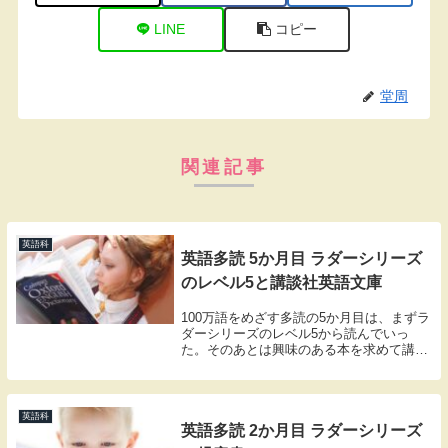
LINE
コピー
堂周
関連記事
英語科
英語多読 5か月目 ラダーシリーズ
のレベル5と講談社英語文庫
100万語をめざす多読の5か月目は、まずラ
ダーシリーズのレベル5から読んでいっ
た。そのあとは興味のある本を求めて講談
社英語文庫にスイッチした。5か月目を振
り返ってみると、あらためて語彙力の不足
と必要を実感した月だったように思う。 ラ
ダーシリ...
英語科
英語多読 2か月目 ラダーシリーズ