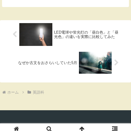
る(時間が経つにつれてポロポロと忘れてい
くだろうけど)。続いてVol.4に進む前に、
一度後戻りして、もっと易しい基...
LED電球や蛍光灯の「昼白色」と「昼
光色」の違いを実際に比較してみた
なぜか古文をおさらいしていた5月
ホーム
英語科
© 2019-2026 おもキャン.