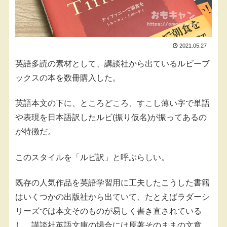
2021.05.27
英語多読の素材として、講談社から出ているルビーブ
ックスの本を数冊購入した。
英語本文の下に、ところどころ、すこし薄い字で単語
や表現を日本語訳したルビ(振り仮名)が振ってあるの
が特徴だ。
このスタイルを「ルビ訳」と呼ぶらしい。
既存の人気作品を英語学習用に工夫したこうした書籍
はいくつかの出版社から出ていて、たとえばラダーシ
リーズでは本文そのものが易しく書き直されている
し、講談社英語文庫の場合には原著そのままの文章