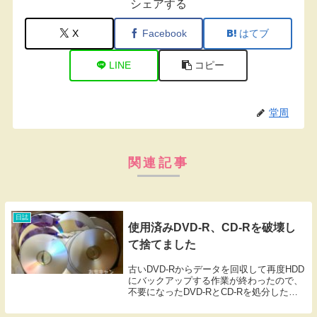
シェアする
X
Facebook
はてブ
LINE
コピー
堂周
関連記事
日誌
使用済みDVD-R、CD-Rを破壊し
て捨てました
古いDVD-Rからデータを回収して再度HDD
にバックアップする作業が終わったので、
不要になったDVD-RとCD-Rを処分した。
最初は何かに再利用できるんじゃないかと
思って検索もしてみたのだけど、装飾品の