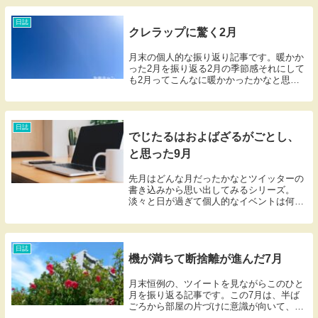
素材にできそうなくらいで実用的なもの
は...
日誌
クレラップに驚く2月
月末の個人的な振り返り記事です。暖かか
った2月を振り返る2月の季節感それにして
も2月ってこんなに暖かかったかなと思う
くらい、寒い日の少ない月だった。例年に
比べて雨の日も少なかったので、プロ野球
球団のキャンプも、今年は順調に屋外メニ
ューをこな...
日誌
でじたるはおよばざるがごとし、
と思った9月
先月はどんな月だったかなとツイッターの
書き込みから思い出してみるシリーズ。
淡々と日が過ぎて個人的なイベントは何も
なかったような気もする、夏の終わりのプ
レーンな1か月間を振り返ってみる。パソ
コンやネットに飽いた9月だったざっと振
り返ってみて気...
日誌
機が満ちて断捨離が進んだ7月
月末恒例の、ツイートを見ながらこのひと
月を振り返る記事です。この7月は、半ば
ごろから部屋の片づけに意識が向いて、減
らすことの意義とか、また逆に減らすこと