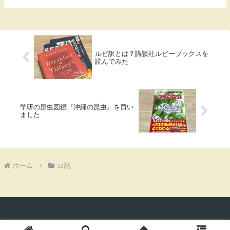
の困難みたいなことを感じていた月だっ
た。「引き算がキーワードだった」とまと
めることができ...
ルビ訳とは？講談社ルビーブックスを
読んでみた
学研の昆虫図鑑『沖縄の昆虫』を買い
ました
ホーム
日誌
© 2019-2026 おもキャン.