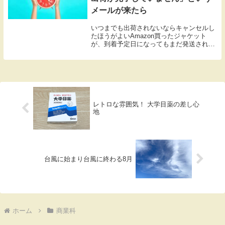
メールが来たら
いつまでも出荷されないならキャンセルし
たほうがよいAmazon買ったジャケット
が、到着予定日になってもまだ発送されま
せん。商品ページを見ると在庫はまだある
ようです。その日の夜には、「遅延が発
生 まだ出荷が完了していません」という
メッセージが...
レトロな雰囲気！ 大学目薬の差し心
地
台風に始まり台風に終わる8月
ホーム
商業科