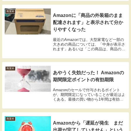
ない状況さきほどAmazonで買い物をしよ
うとしたら、合計で2000円分以上カー...
商業科
Amazonに「商品の外装箱のまま
配達されます」と表示されて分か
りやすくなった
最近のAmazonでは、大型家電など一部の
大きめの商品については、「中身が表示さ
れます」あるいは「この商品は、商品の外
装箱のまま配達されます」と表示されるよ
うになっているようだ。これまでも一部の
商品ページで「外箱に宛先を直接貼付して
発送され...
商業科
あやうく失効だった！ Amazonの
期間限定ポイントの有効期限
Amazonのセールで付与されるポイント
が、期間限定になっていることが最近はよ
くある。最後の買い物から1年間は有効だ
と思っていたら、意外に早く使えなくなっ
てしまう。調べてみたら、期間限定ポイン
トは「ポイント付与の翌月末」が期限にな
っているよ...
商業科
Amazonから「遅延が発生 まだ
出荷が完了していません」という