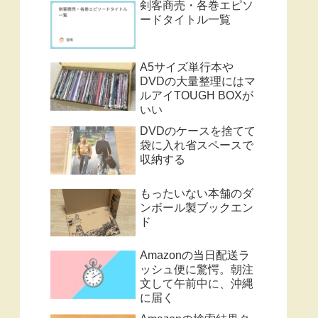
剣客商売・各巻エピソ
ードタイトル一覧
A5サイズ単行本や
DVDの大量整理にはマ
ルアイTOUGH BOXが
いい
DVDのケースを捨てて
袋に入れ省スペースで
収納する
もったいない本舗のダ
ンボール製ブックエン
ド
Amazonの当日配送ラ
ッシュ便に驚愕。朝注
文して午前中に、沖縄
に届く