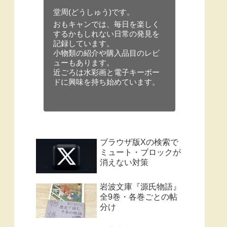
堂周(どうしゅう)です。
おもキャンでは、毎日を楽しく
するかもしれない日常の発見を
記録しています。
小物類の紹介や購入品目のレビ
ューもあります。
近ごろは水彩画と電子キーボー
ドに興味を持ち始めています。
ブラウザ版Xの検索で
ミュート・ブロックが
消えない対策
岩波文庫『源氏物語』
全9巻・各巻ごとの帖
分け