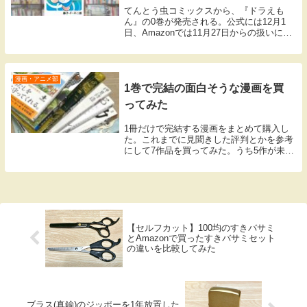
てんとう虫コミックスから、『ドラえも
ん』の0巻が発売される。公式には12月1
日、Amazonでは11月27日からの扱いにな
るようだ。価格は770円で、Amazonでは8
ポイントが還元される。今回の発売は、
『ドラえもん』連載開始から50年を記...
漫画・アニメ部
1巻で完結の面白そうな漫画を買
ってみた
1冊だけで完結する漫画をまとめて購入し
た。これまでに見聞きした評判とかを参考
にして7作品を買ってみた。うち5作が未読
の作者のもので、新しい漫画家を知るきっ
かけになればと思う。1巻で完結する漫画7
点以前、文庫になっている漫画の1巻だけ
を買って...
【セルフカット】100均のすきバサミ
とAmazonで買ったすきバサミセット
の違いを比較してみた
ブラス(真鍮)のジッポーを1年放置した