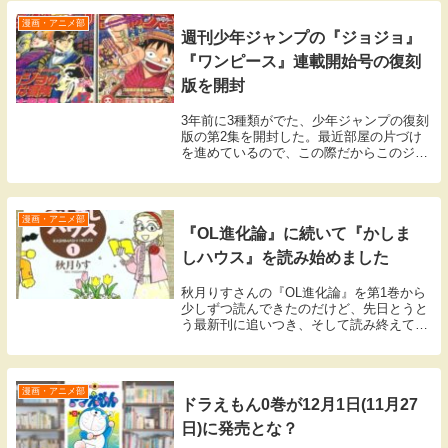
漫画・アニメ部
週刊少年ジャンプの『ジョジョ』
『ワンピース』連載開始号の復刻
版を開封
3年前に3種類がでた、少年ジャンプの復刻
版の第2集を開封した。最近部屋の片づけ
を進めているので、この際だからこのジャ
ンプ2冊もスキャンしてしまう。その前に
内容を少しだけ紹介してみたい。1987年
『ジョジョ』・1997年『ワンピース』が始
まっ...
漫画・アニメ部
『OL進化論』に続いて『かしま
しハウス』を読み始めました
秋月りすさんの『OL進化論』を第1巻から
少しずつ読んできたのだけど、先日とうと
う最新刊に追いつき、そして読み終えてし
まった。ここ2年ほど、寝る前にはずっと
この作品を読み続けていたので、毎晩の癒
しタイムがさびしくなってしまった。そこ
で今度は、...
漫画・アニメ部
ドラえもん0巻が12月1日(11月27
日)に発売とな？