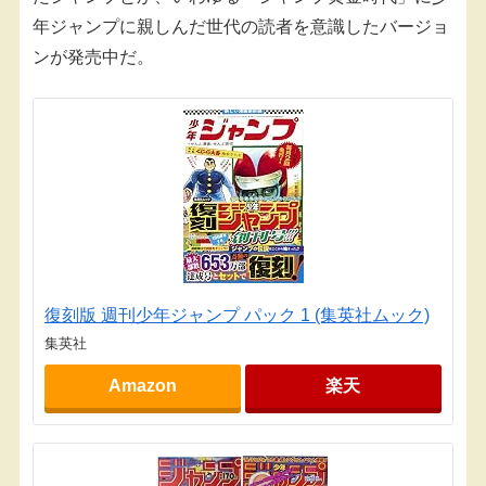
年ジャンプに親しんだ世代の読者を意識したバージョ
ンが発売中だ。
復刻版 週刊少年ジャンプ パック 1 (集英社ムック)
集英社
Amazon
楽天