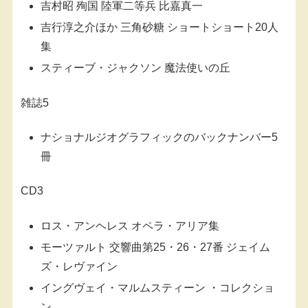
吉村昭 殉国 陸軍二等兵 比嘉真一
吉行淳之介ほか 三角砂糖 ショートショート20人
集
スティーブ・ジャクソン 魔法使いの丘
雑誌5
ナショナルジオグラフィックのバックナンバー5
冊
CD3
ロス・アンヘレス オペラ・アリア集
モーツァルト 交響曲第25・26・27番 ジェイム
ズ・レヴァイン
イングヴェイ・マルムスティーン ・コレクショ
ン