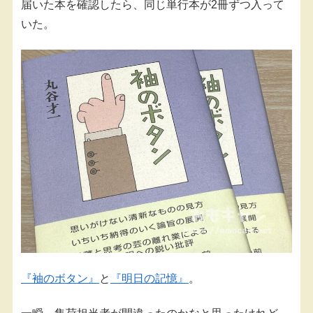
届いた本を確認したら、同じ単行本が2冊ずつ入って
いた。
『袖のボタン』
と
『明日の記憶』
。