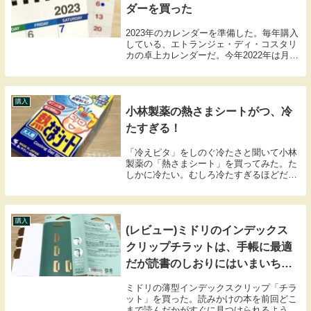
ダーを買った
2023年のカレンダーを準備した。毎年購入
している、エトランジェ・ディ・コスタリ
カの卓上カレンダーだ。今年2022年は月曜
始まりのものを使っていて、それにいまひ
とつ慣れることができなかったので、来年
用は従来通り、日曜始まりのものに戻し
た。シ...
購入
小林製薬の熱さまシートがつ、冷
たすぎる！
「冷えピタ」をしのぐ冷たさと聞いて小林
製薬の「熱さまシート」を買ってみた。た
しかに冷たい。むしろ冷たすぎるほどだ。
冷感を求めるなら「熱さまシート」はおす
すめ熱さまシートを開封今回買ったのは16
枚入りの熱さまシート。これだけ入って
416円とな...
購入
(レビュー)ミドリのインデックス
クリップチラットは、手帳に最適
だが読書のしおりにはいまいちで
した
ミドリの薄型インデックスクリップ「チラ
ット」を買った。読みかけの本を前回どこ
まで読んだかがすぐに見つけられるように