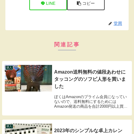
LINE
コピー
堂周
関連記事
購入
Amazon送料無料の値段あわせに
タッコングのソフビ人形を買いま
した
ぼくはAmazonのプライム会員になってい
ないので、送料無料にするためには
Amazon発送の商品を合計2000円以上買う
必要がある。だいたいいつもはすんなり欲
しいものが決まって2000円以上にすること
ができるのだけど、たまに、年に1回か2
回...
購入
2023年のシンプルな卓上カレン