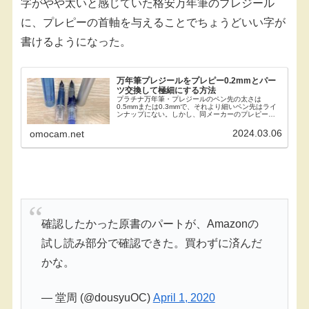
字がやや太いと感じていた格安万年筆のプレジール
に、プレピーの首軸を与えることでちょうどいい字が
書けるようになった。
万年筆プレジールをプレピー0.2mmとパー
ツ交換して極細にする方法
プラチナ万年筆・プレジールのペン先の太さは
0.5mmまたは0.3mmで、それより細いペン先はライ
ンナップにない。しかし、同メーカーのプレピーに
は、0.2mmという極細字のペン先が存在する。そし
てこの両者には、首軸まるごとの互換性があり、付
2024.03.06
omocam.net
け...
確認したかった原書のパートが、Amazonの
試し読み部分で確認できた。買わずに済んだ
かな。
— 堂周 (@dousyuOC)
April 1, 2020