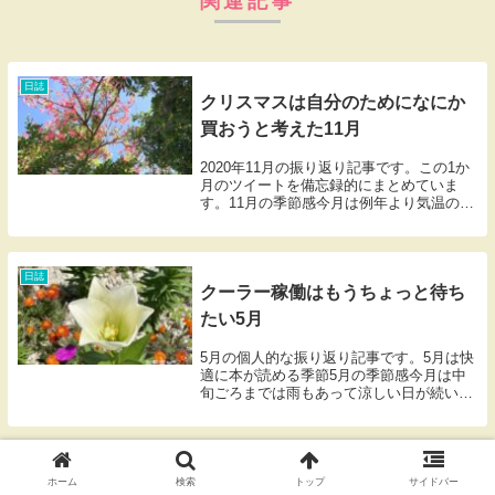
関連記事
日誌
クリスマスは自分のためになにか
買おうと考えた11月
2020年11月の振り返り記事です。この1か
月のツイートを備忘録的にまとめていま
す。11月の季節感今月は例年より気温の高
い日の多い11月だったように思う。月の終
わりに近づいてようやく肌寒くなり始めて
いる。立冬、夏みたい。午後には冷房が要
りそ...
日誌
クーラー稼働はもうちょっと待ち
たい5月
5月の個人的な振り返り記事です。5月は快
適に本が読める季節5月の季節感今月は中
旬ごろまでは雨もあって涼しい日が続い
て、コーヒーを温めるカップウォーマーも
まだ机の上に載っている。しかし月末に近
づいて急に気温が上がってきたので、そろ
そろ片づけ時...
日誌
台風に始まり台風に終わる8月
ホーム
検索
トップ
サイドバー