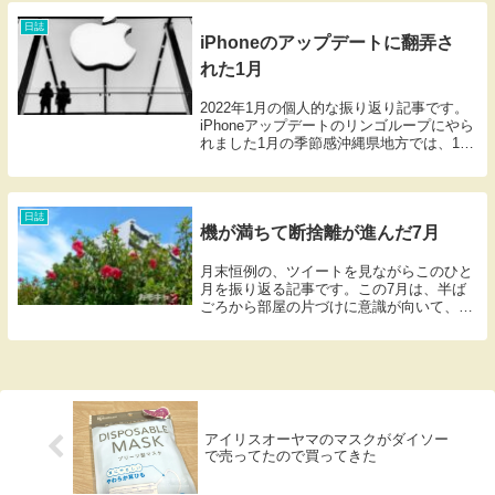
なった。2月はペン字の練習などをしてい
ました2月の...
日誌
iPhoneのアップデートに翻弄さ
れた1月
2022年1月の個人的な振り返り記事です。
iPhoneアップデートのリンゴループにやら
れました1月の季節感沖縄県地方では、1月
の、とくに下旬は暖かかった。寒がりのぼ
くにはありがたい。最高気温が20度を超え
る日が続いて過ごしやすかったけれど、...
日誌
機が満ちて断捨離が進んだ7月
月末恒例の、ツイートを見ながらこのひと
月を振り返る記事です。この7月は、半ば
ごろから部屋の片づけに意識が向いて、減
らすことの意義とか、また逆に減らすこと
の困難みたいなことを感じていた月だっ
た。「引き算がキーワードだった」とまと
めることができ...
アイリスオーヤマのマスクがダイソー
で売ってたので買ってきた