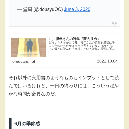
— 堂周 (@dousyuOC)
June 3, 2020
井川博年さんの詩集『夢去りぬ』
どういうきっかけで井川博年さんの詩集を最初に手
にしたのだったかはっきり覚えていないけれども、
その最初に読んだ『幸福』という詩集の冒頭に置か
れた、「出発は5分でできる」という一篇に好感を持
ったことから、ぼくは井川さんの詩のファンになっ
た。その...
2021.10.04
omocam.net
それ以外に実用書のようなものもインプットとして読
んではいるけれど、一日の終わりには、こういう穏や
かな時間が必要なのだ。
6月の季節感