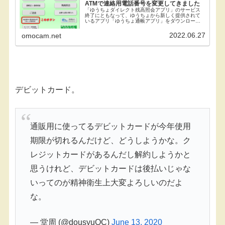
ATMで連絡用電話番号を変更してきました
「ゆうちょダイレクト残高照会アプリ」のサービス
終了にともなって、ゆうちょから新しく提供されて
いるアプリ「ゆうちょ通帳アプリ」をダウンロード
した。それを使い始めるにあたりちょっと面倒なこ
とがあったので記録しておきたい。というのも、こ
2022.06.27
omocam.net
のアプリの...
デビットカード。
通販用に使ってるデビットカードが今年使用
期限が切れるんだけど、どうしようかな。ク
レジットカードがあるんだし解約しようかと
思うけれど、デビットカードは後払いじゃな
いってのが精神衛生上大変よろしいのだよ
な。
— 堂周 (@dousyuOC)
June 13, 2020