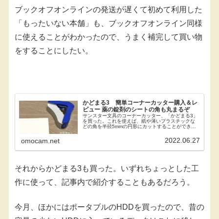
ブックオフオンラインの発送が遅くて初めて利用した
「もったいない本舗」も、ブックオフオンライン同様
に使えることがわかったので、うまく補完して買い物
をすることにしたい。
かどまる3 簡単コーナーカッター購入＆レ
ビュー 薬の錠剤のシートの角も丸まるぞ
サンスター文具のコーナーカッター、「かどまる3」
を買った。これを使えば、紙や薄いプラスチックな
どの角を半径5mmの円形にカットすることができ
る。かどまる3の使用感レビューかどまる3のエコな
パッケージAmazonでは「かどまる3」が商品名だ
2022.06.27
omocam.net
っ...
それからかどまる3も買った。いずれちょっとした工
作に使って、記事内で紹介することもあるだろう。
今月、ほかにはポータブルのHDDを買ったので、昔の